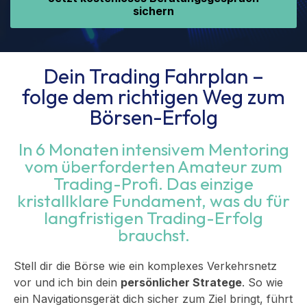
sichern
Dein Trading Fahrplan –
folge dem richtigen Weg zum
Börsen-Erfolg
In 6 Monaten intensivem Mentoring
vom überforderten Amateur zum
Trading-Profi. Das einzige
kristallklare Fundament, was du für
langfristigen Trading-Erfolg
brauchst.
Stell dir die Börse wie ein komplexes Verkehrsnetz
vor und ich bin dein
persönlicher Stratege
. So wie
ein Navigationsgerät dich sicher zum Ziel bringt, führt